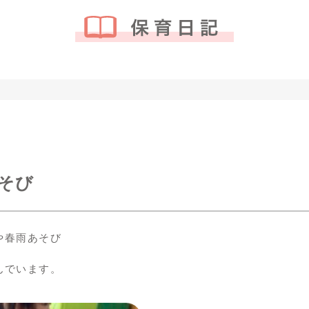
そび
や春雨あそび
んでいます。