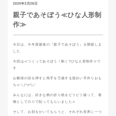
2024年2月28日
親子であそぼう≪ひな人形制
作≫
今日は、今年度最後の『親子であそぼう』を開催しま
した
今回は≪つくってあそぼう！動く⁈ひな人形制作≫で
す
お雛様の頭を押すと両手を万歳する面白い手作りおも
ちゃ＼(^o^)／
みんなには、好きな柄の折り紙をビリビリ破って、着
物としてのりで貼ってもらいました♬
そして、お顔をかいてもらうと、それぞれ世界に一つ