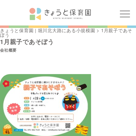
きょうと保育園 | 堀川北大路にある小規模園
>
1月親子であそ
ぼう
1月親子であそぼう
会社概要